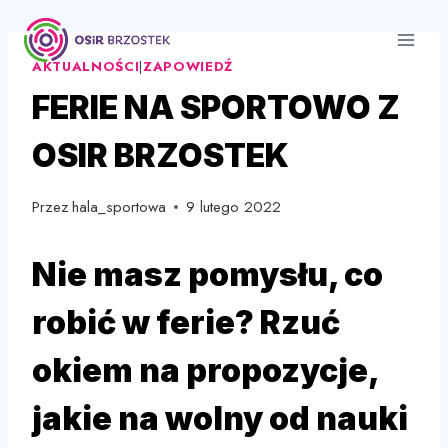
Przejdź
do
AKTUALNOŚCI
|
ZAPOWIEDŹ
treści
FERIE NA SPORTOWO Z
OSIR BRZOSTEK
Przez
hala_sportowa
9 lutego 2022
Nie masz pomysłu, co
robić w ferie? Rzuć
okiem na propozycje,
jakie na wolny od nauki