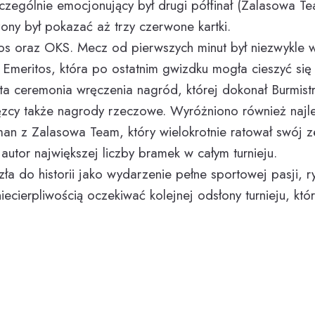
ególnie emocjonujący był drugi półfinał (Zalasowa Te
ny był pokazać aż trzy czerwone kartki.
itos oraz OKS. Mecz od pierwszych minut był niezwykle
Emeritos, która po ostatnim gwizdku mogła cieszyć się z
a ceremonia wręczenia nagród, której dokonał Burmistr
ęzcy także nagrody rzeczowe. Wyróżniono również najle
an z Zalasowa Team, który wielokrotnie ratował swój 
 autor największej liczby bramek w całym turnieju.
a do historii jako wydarzenie pełne sportowej pasji, ryw
ecierpliwością oczekiwać kolejnej odsłony turnieju, któ