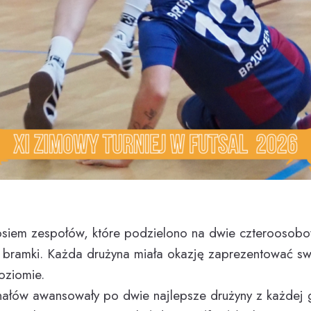
osiem zespołów, które podzielono na dwie czteroosob
 bramki. Każda drużyna miała okazję zaprezentować swo
oziomie.
łów awansowały po dwie najlepsze drużyny z każdej gr