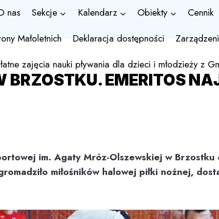
O nas
Sekcje
Kalendarz
Obiekty
Cennik
rony Małoletnich
Deklaracja dostępności
Zarządzeni
łatne zajęcia nauki pływania dla dzieci i młodzieży z G
W BRZOSTKU. EMERITOS N
portowej im. Agaty Mróz-Olszewskiej w Brzostku 
gromadziło miłośników halowej piłki nożnej, dost