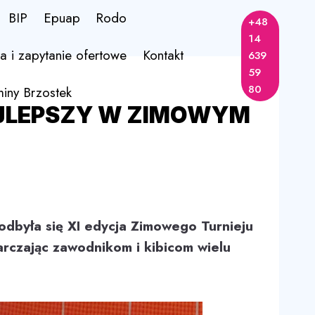
BIP
Epuap
Rodo
+48
14
a i zapytanie ofertowe
Kontakt
639
59
80
miny Brzostek
AJLEPSZY W ZIMOWYM
odbyła się XI edycja Zimowego Turnieju
arczając zawodnikom i kibicom wielu