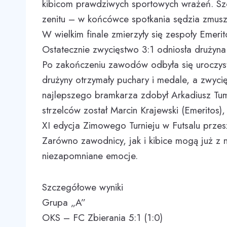
kibicom prawdziwych sportowych wrażeń. Szcz
zenitu – w końcówce spotkania sędzia zmuszo
W wielkim finale zmierzyły się zespoły Emer
Ostatecznie zwycięstwo 3:1 odniosła drużyna 
Po zakończeniu zawodów odbyła się uroczyst
drużyny otrzymały puchary i medale, a zwyci
najlepszego bramkarza zdobył Arkadiusz Tum
strzelców został Marcin Krajewski (Emeritos),
XI edycja Zimowego Turnieju w Futsalu przeszł
Zarówno zawodnicy, jak i kibice mogą już z ni
niezapomniane emocje.
Szczegółowe wyniki
Grupa „A”
OKS – FC Zbierania 5:1 (1:0)