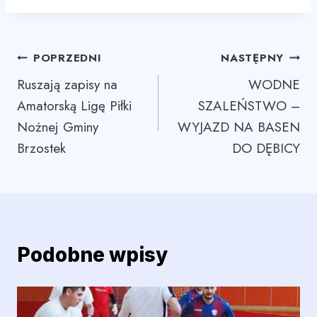
Nawigacja
POPRZEDNI
NASTĘPNY
Ruszają zapisy na
WODNE
wpisu
Amatorską Ligę Piłki
SZALEŃSTWO –
Nożnej Gminy
WYJAZD NA BASEN
Brzostek
DO DĘBICY
Podobne wpisy