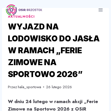
Przejdź
do
AKTUALNOŚCI
treści
WYJAZD NA
LODOWISKO DO JASŁA
W RAMACH „FERIE
ZIMOWE NA
SPORTOWO 2026”
Przez
hala_sportowa
26 lutego 2026
W dniu 24 lutego w ramach akcji „Ferie
Zimowe na Sportowo 2026 z OSiR