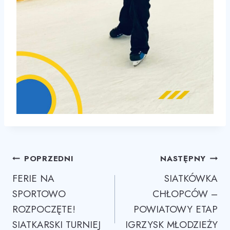
Nawigacja
POPRZEDNI
NASTĘPNY
FERIE NA
SIATKÓWKA
wpisu
SPORTOWO
CHŁOPCÓW –
ROZPOCZĘTE!
POWIATOWY ETAP
SIATKARSKI TURNIEJ
IGRZYSK MŁODZIEŻY